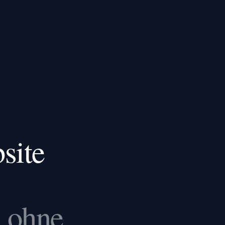
site
 ohne