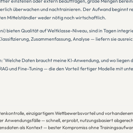
tler einstellen oder extern beauftragen, große Mengen bereini
ierlich überwachen und nachtrainieren. Der Aufwand beginnt rea
ten Mittelständler weder nötig noch wirtschaftlich.
) bieten Qualität auf Weltklasse-Niveau, sind in Tagen integri
lassifizierung, Zusammenfassung, Analyse — liefern sie ausrei
ndern: 'Welche Daten braucht meine KI-Anwendung, und wo lieg
RAG und Fine-Tuning — die den Vorteil fertiger Modelle mit u
 Datenkontrolle, einzigartigem Wettbewerbsvorteil und vorhanden
aller Anwendungsfälle — schnell, erprobt, nutzungsbasiert abgerec
mensdaten als Kontext — bester Kompromiss ohne Trainingsaufwa