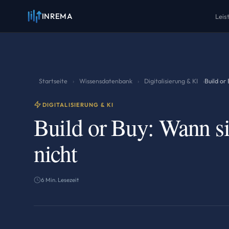
INREMA
Leis
Startseite
Wissensdatenbank
Digitalisierung & KI
›
›
›
Build or
DIGITALISIERUNG & KI
Build or Buy: Wann s
nicht
6 Min. Lesezeit