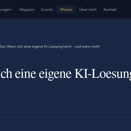
tungen
Magazin
Events
Wissen
Über mich
Kontakt
▾
 Buy: Wann sich eine eigene KI-Loesung lohnt - und wann nicht
ich eine eigene KI-Loesun