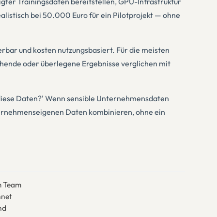
gter Trainingsdaten bereitstellen, GPU-Infrastruktur
listisch bei 50.000 Euro für ein Pilotprojekt — ohne
erbar und kosten nutzungsbasiert. Für die meisten
chende oder überlegene Ergebnisse verglichen mit
en diese Daten?' Wenn sensible Unternehmensdaten
nternehmenseigenen Daten kombinieren, ohne ein
em Team
hnet
nd