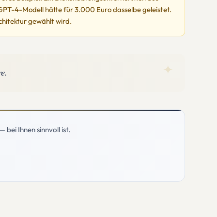
GPT-4-Modell hätte für 3.000 Euro dasselbe geleistet.
chitektur gewählt wird.
✦
re.
bei Ihnen sinnvoll ist.