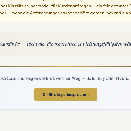
enes Klassifizierungsmodell für Kundenanfragen — ein fein getuntes 
eidbar — wenn die Anforderungen sauber geklärt werden, bevor die Ar
oduktiv ist — nicht die, die theoretisch am leistungsfähigsten wä
Use Case und zeigen konkret, welcher Weg — Build, Buy oder Hybrid — 
KI-Strategie besprechen