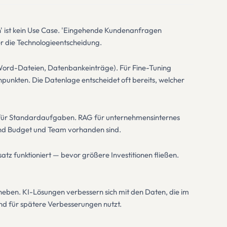
en' ist kein Use Case. 'Eingehende Kundenanfragen
er die Technologieentscheidung.
Word-Dateien, Datenbankeinträge). Für Fine-Tuning
enpunkten. Die Datenlage entscheidet oft bereits, welcher
PI für Standardaufgaben. RAG für unternehmensinternes
und Budget und Team vorhanden sind.
atz funktioniert — bevor größere Investitionen fließen.
beheben. KI-Lösungen verbessern sich mit den Daten, die im
nd für spätere Verbesserungen nutzt.