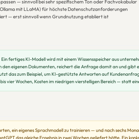
anpassen — sinnvoll bei sehr spezifischem Ton oder Fachvokabular
B. Ollama mit LLaMA) für höchste Datenschutzanforderungen
t — erst sinnvoll wenn Grundnutzung etabliert ist
Ein fertiges KI-Modell wird mit einem Wissensspeicher aus unterne
 in den eigenen Dokumenten, reichert die Anfrage damit an und gibt e
nutzt das zum Beispiel, um KI-gestützte Antworten auf Kundenanfrag
is vier Wochen, Kosten im niedrigen vierstelligen Bereich — statt ein
arten, ein eigenes Sprachmodell zu trainieren — und nach sechs Mona
tGPT das gleiche Ergebnis in zwei Wochen geliefert hätte. Ein konkr