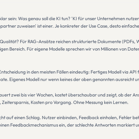
klar sein: Was genau soll die KI tun? 'KI für unser Unternehmen nutz
partner zuweisen' ist einer. Je konkreter der Use Case, desto einfach
Qualität? Für RAG-Ansätze reichen strukturierte Dokumente (PDFs, 
lligen Bereich. Für eigene Modelle sprechen wir von Millionen von Dat
Entscheidung in den meisten Fällen eindeutig: Fertiges Modell via A
mate. Eigenes Modell nur wenn keines der oben genannten ausreicht 
auert zwei bis vier Wochen, kostet überschaubar und zeigt, ob der Ans
it, Zeitersparnis, Kosten pro Vorgang. Ohne Messung kein Lernen.
 nicht auf einen Schlag. Nutzer einbinden, Feedback einholen, Fehler 
 einen Feedbackmechanismus ein, der schlechte Antworten markiert u