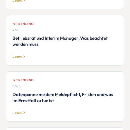
Lesen
TRENDING
7 Min.
·
Betriebsrat und Interim Manager: Was beachtet
werden muss
Lesen
TRENDING
8 Min.
·
Datenpanne melden: Meldepflicht, Fristen und was
im Ernstfall zu tun ist
Lesen