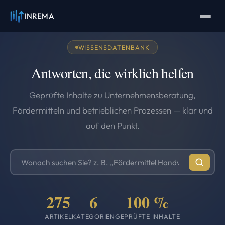
INREMA
INREMA
Assistent
Antworten in Sekunden
WISSENSDATENBANK
Antworten, die wirklich helfen
Geprüfte Inhalte zu Unternehmensberatung,
Fördermitteln und betrieblichen Prozessen — klar und
auf den Punkt.
Suchbegriff eingeben
275
6
100 %
ARTIKEL
KATEGORIEN
GEPRÜFTE INHALTE