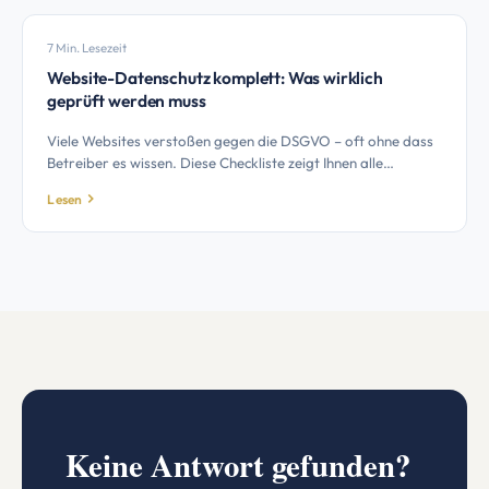
7 Min. Lesezeit
Website-Datenschutz komplett: Was wirklich
geprüft werden muss
Viele Websites verstoßen gegen die DSGVO – oft ohne dass
Betreiber es wissen. Diese Checkliste zeigt Ihnen alle
Pflichtpunkte, die Sie prüfen müssen, bevor Ihre Website live
Lesen
geht oder bei einem bestehenden Auftritt als Audit.
Keine Antwort gefunden?