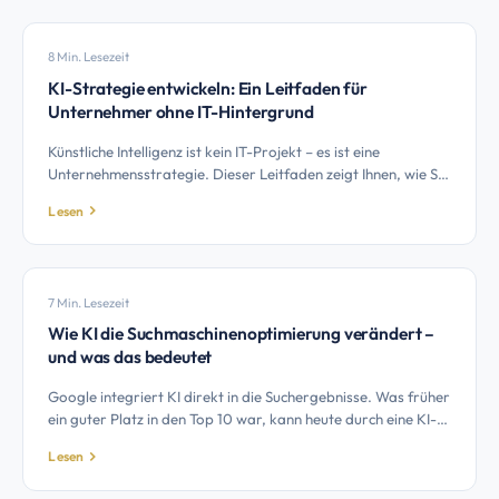
8 Min. Lesezeit
KI-Strategie entwickeln: Ein Leitfaden für
Unternehmer ohne IT-Hintergrund
Künstliche Intelligenz ist kein IT-Projekt – es ist eine
Unternehmensstrategie. Dieser Leitfaden zeigt Ihnen, wie Sie
als Unternehmer ohne technischen Hintergrund eine KI-
Lesen
Strategie entwickeln, die zu Ihrem Betrieb passt.
7 Min. Lesezeit
Wie KI die Suchmaschinenoptimierung verändert –
und was das bedeutet
Google integriert KI direkt in die Suchergebnisse. Was früher
ein guter Platz in den Top 10 war, kann heute durch eine KI-
generierte Zusammenfassung ersetzt werden. Was das für
Lesen
Ihre Website bedeutet und wie Sie reagieren.