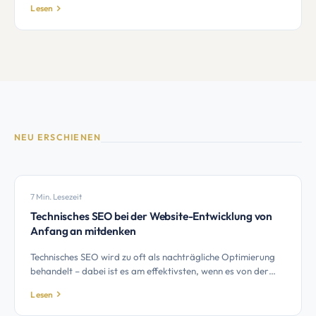
Lesen
NEU ERSCHIENEN
7 Min. Lesezeit
Technisches SEO bei der Website-Entwicklung von
Anfang an mitdenken
Technisches SEO wird zu oft als nachträgliche Optimierung
behandelt – dabei ist es am effektivsten, wenn es von der
ersten Zeile Code an mitgedacht wird. Dieser Leitfaden
Lesen
zeigt, was Entwickler und Auftraggeber von Anfang an
beachten müssen.