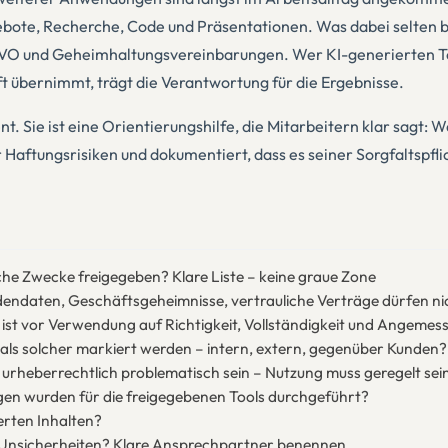
ngebote, Recherche, Code und Präsentationen. Was dabei selten 
O und Geheimhaltungsvereinbarungen. Wer KI-generierten Text
übernimmt, trägt die Verantwortung für die Ergebnisse.
. Sie ist eine Orientierungshilfe, die Mitarbeitern klar sagt: Was
 Haftungsrisiken und dokumentiert, dass es seiner Sorgfaltspf
he Zwecke freigegeben? Klare Liste – keine graue Zone
ndaten, Geschäftsgeheimnisse, vertrauliche Verträge dürfen ni
t ist vor Verwendung auf Richtigkeit, Vollständigkeit und Angemes
als solcher markiert werden – intern, extern, gegenüber Kunden?
urheberrechtlich problematisch sein – Nutzung muss geregelt sei
n wurden für die freigegebenen Tools durchgeführt?
erten Inhalten?
i Unsicherheiten? Klare Ansprechpartner benennen