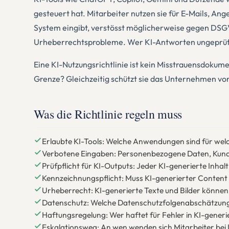
gesteuert hat. Mitarbeiter nutzen sie für E-Mails, A
System eingibt, verstösst möglicherweise gegen DSGV
Urheberrechtsprobleme. Wer KI-Antworten ungeprüft 
Eine KI-Nutzungsrichtlinie ist kein Misstrauensdokument
Grenze? Gleichzeitig schützt sie das Unternehmen vor
Was die Richtlinie regeln muss
Erlaubte KI-Tools: Welche Anwendungen sind für welc
Verbotene Eingaben: Personenbezogene Daten, Kunde
Prüfpflicht für KI-Outputs: Jeder KI-generierte Inhal
Kennzeichnungspflicht: Muss KI-generierter Content 
Urheberrecht: KI-generierte Texte und Bilder können 
Datenschutz: Welche Datenschutzfolgenabschätzunge
Haftungsregelung: Wer haftet für Fehler in KI-generi
Eskalationsweg: An wen wenden sich Mitarbeiter be