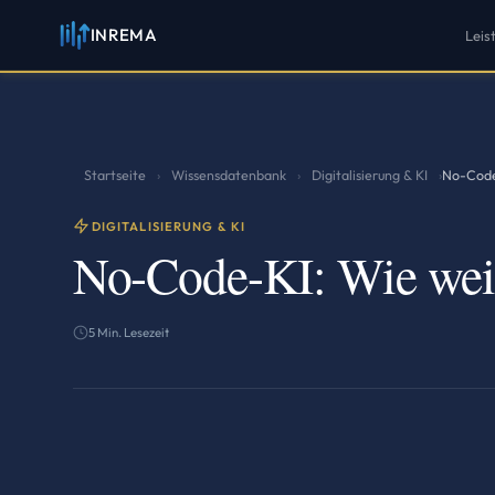
INREMA
Leis
Startseite
Wissensdatenbank
Digitalisierung & KI
›
›
›
No-Code
DIGITALISIERUNG & KI
No-Code-KI: Wie wei
5 Min. Lesezeit