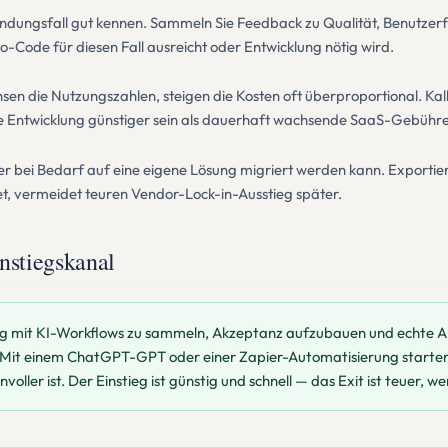
wendungsfall gut kennen. Sammeln Sie Feedback zu Qualität, Benutzer
No-Code für diesen Fall ausreicht oder Entwicklung nötig wird.
en die Nutzungszahlen, steigen die Kosten oft überproportional. Kalk
ge Entwicklung günstiger sein als dauerhaft wachsende SaaS-Gebühr
r bei Bedarf auf eine eigene Lösung migriert werden kann. Exportie
t, vermeidet teuren Vendor-Lock-in-Ausstieg später.
stiegskanal
ng mit KI-Workflows zu sammeln, Akzeptanz aufzubauen und echte An
: Mit einem ChatGPT-GPT oder einer Zapier-Automatisierung starte
oller ist. Der Einstieg ist günstig und schnell — das Exit ist teuer, w