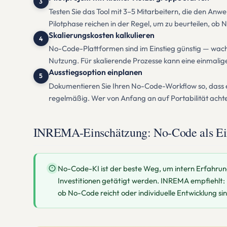
3
Testen Sie das Tool mit 3–5 Mitarbeitern, die den An
Pilotphase reichen in der Regel, um zu beurteilen, ob 
Skalierungskosten kalkulieren
4
No-Code-Plattformen sind im Einstieg günstig — wachs
Nutzung. Für skalierende Prozesse kann eine einmali
Ausstiegsoption einplanen
5
Dokumentieren Sie Ihren No-Code-Workflow so, dass e
regelmäßig. Wer von Anfang an auf Portabilität achte
INREMA-Einschätzung: No-Code als Ein
No-Code-KI ist der beste Weg, um intern Erfahru
Investitionen getätigt werden. INREMA empfiehlt
ob No-Code reicht oder individuelle Entwicklung sinnv