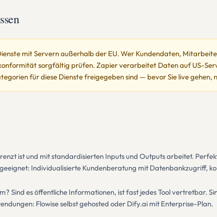
ssen
ienste mit Servern außerhalb der EU. Wer Kundendaten, Mitarbeite
zkonformität sorgfältig prüfen. Zapier verarbeitet Daten auf US-Se
tegorien für diese Dienste freigegeben sind — bevor Sie live gehen, 
enzt ist und mit standardisierten Inputs und Outputs arbeitet. Perfe
eeignet: Individualisierte Kundenberatung mit Datenbankzugriff, k
m? Sind es öffentliche Informationen, ist fast jedes Tool vertretbar.
ndungen: Flowise selbst gehosted oder Dify.ai mit Enterprise-Plan.